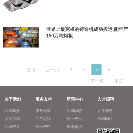
世界上最宽板的铸造机成功投运,能年产
150万吨钢板
首页
上一页
3
4
5
6
7
下一页
末页
关于我们
服务支持
新闻中心
人才招聘
公司简介
服务保障
公司动态
人才理念
发展历程
生产流程
行业资讯
招聘职位
公司资质
技术资料
铸造知识